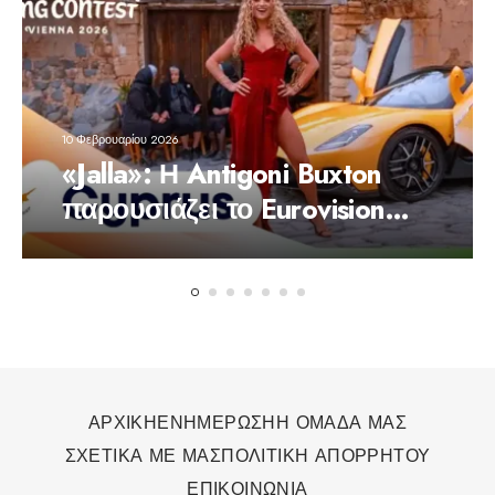
10 Φεβρουαρίου 2026
«Jalla»: Η Antigoni Buxton
παρουσιάζει το Eurovision
track της Κύπρου με
επίσημο βίντεο κλιπ
ΑΡΧΙΚΗ
ΕΝΗΜΕΡΩΣΗ
Η ΟΜΑΔΑ ΜΑΣ
ΣΧΕΤΙΚΑ ΜΕ ΜΑΣ
ΠΟΛΙΤΙΚΗ ΑΠΟΡΡΗΤΟΥ
ΕΠΙΚΟΙΝΩΝΙΑ