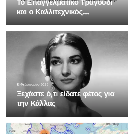
Το Επαγγελματικό Τραγούδι
και ο Καλλιτεχνικός
Συνδικαλισμός
13 Φεβρουαρίου 2025
Ξεχάστε ό,τι είδατε φέτος για
την Κάλλας