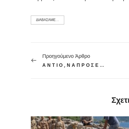
ΔΙΑΒΑΣΑΜΕ...
Προηγούμενο Άρθρο
Α Ν Τ Ι Ο , Ν Α Π Ρ Ο Σ Ε Χ Ε Ι Σ !
Σχετ