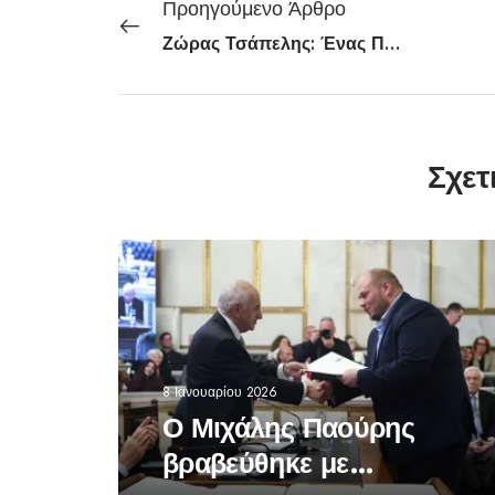
Προηγούμενο Άρθρο
Ζώρας Τσάπελης: Ένας Πολυτάλαντος του Ελληνικού Θεάτρου και Κινηματογράφου
Σχετ
8 Ιανουαρίου 2026
Ο Μιχάλης Παούρης
βραβεύθηκε με