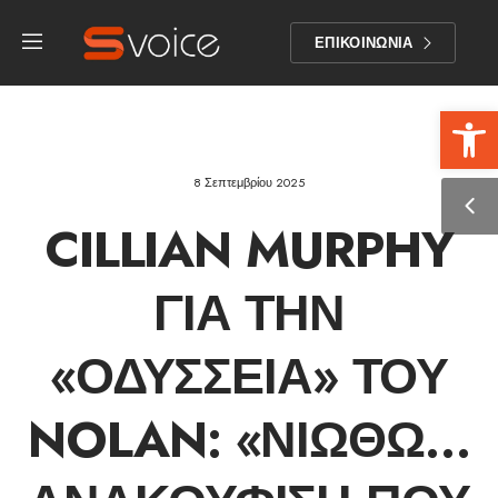
ΕΠΙΚΟΙΝΩΝΙΑ
Αν
8 Σεπτεμβρίου 2025
CILLIAN MURPHY
ΓΙΑ ΤΗΝ
«ΟΔΎΣΣΕΙΑ» ΤΟΥ
NOLAN: «ΝΙΏΘΩ…