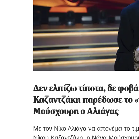
Δεν ελπίζω τίποτα, δε φοβά
Καζαντζάκη παρέδωσε το 
Μούσχουρη ο Αλιάγας
Με τον Νίκο Αλιάγα να απονέμει το τιμ
Νίκου Καζαντζάκη, η Νάνα Μούσχουρη 