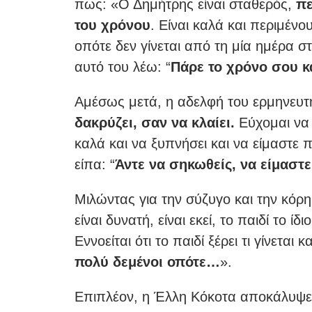
πως: «Ο Δημήτρης είναι σταθερός,
πε
του χρόνου
. Είναι καλά και περιμέν
οπότε δεν γίνεται από τη μία ημέρα σ
αυτό του λέω: “
Πάρε το χρόνο σου κα
Αμέσως μετά, η αδελφή του ερμηνευτή 
δακρύζει, σαν να κλαίει.
Εύχομαι να 
καλά και να ξυπνήσει και να είμαστε π
είπα: “
Άντε να σηκωθείς, να είμαστε
Μιλώντας για την σύζυγο και την κόρ
είναι δυνατή, είναι εκεί, το παιδί το ί
Εννοείται ότι το παιδί ξέρει τι γίνετα
πολύ δεμένοι οπότε…
».
Επιπλέον, η Έλλη Κόκοτα αποκάλυψε 