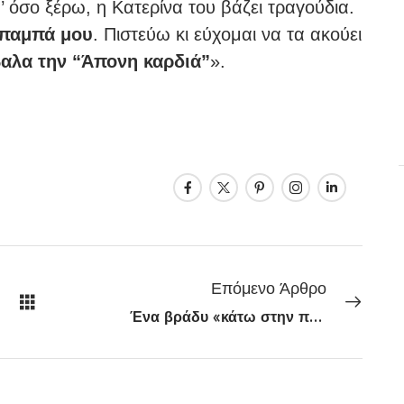
 όσο ξέρω, η Κατερίνα του βάζει τραγούδια.
μπαμπά μου
. Πιστεύω κι εύχομαι να τα ακούει
βαλα την “Άπονη καρδιά”
».
Επόμενο Άρθρο
Ένα βράδυ «κάτω στην πόλη» με τα Μωρά στη Φωτιά