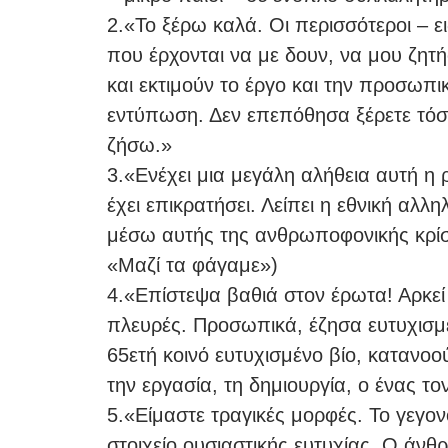
2.«Το ξέρω καλά. Οι περισσότεροι – ει
που έρχονται να με δουν, να μου ζητήσ
και εκτιμούν το έργο και την προσωπικ
εντύπωση. Δεν επεπόθησα ξέρετε τόσ
ζήσω.»
3.«Ενέχει μια μεγάλη αλήθεια αυτή η
έχει επικρατήσει. Λείπει η εθνική αλλ
μέσω αυτής της ανθρωποφονικής κρίση
«Μαζί τα φάγαμε»)
4.«Επίστεψα βαθιά στον έρωτα! Αρκεί 
πλευρές. Προσωπικά, έζησα ευτυχισμέ
65ετή κοινό ευτυχισμένο βίο, κατανοού
την εργασία, τη δημιουργία, ο ένας τ
5.«Είμαστε τραγικές μορφές. Το γεγονό
στοιχείο ουσιαστικής ευτυχίας. Ο άνθ