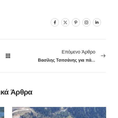
Επόμενο Άρθρο
Βασίλης Τσιτσάνης για πάντα: Συναυλία-αφιέρωμα στο Θέατρο Παλλάς
ικά Άρθρα