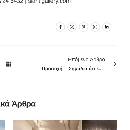
24 5432 | siantigallery.com
Επόμενο Άρθρο
Προσοχή – Σημάδια ότι κάποιος σου προκαλεί κακό και δεν το αντιλαμβάνεσαι
ικά Άρθρα