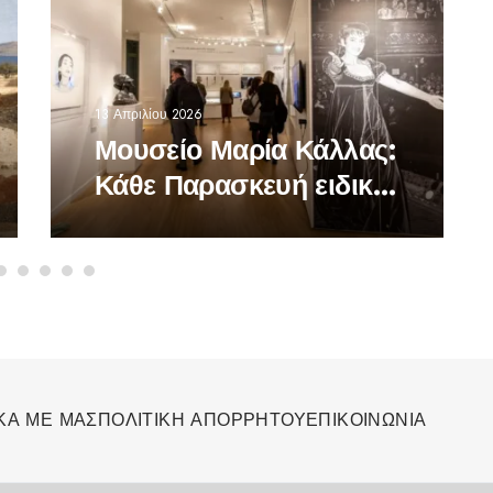
13 Απριλίου 2026
Μουσείο Μαρία Κάλλας:
Κάθε Παρασκευή ειδική
προσφορά -Πασχαλινές
δράσεις και ξεναγήσεις
ΚΑ ΜΕ ΜΑΣ
ΠΟΛΙΤΙΚΗ ΑΠΟΡΡΗΤΟΥ
ΕΠΙΚΟΙΝΩΝΙΑ