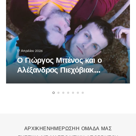
17 Απριλίου 2026
Ο Γιώργος Μπένος και ο
Αλέξανδρος Πιεχόβιακ
πρωταγωνιστές στο
πολυβραβευμένο έργο
«Bacon»
ΑΡΧΙΚΗ
ΕΝΗΜΕΡΩΣΗ
Η ΟΜΑΔΑ ΜΑΣ