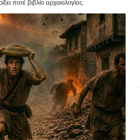
ίξει ποτέ βιβλίο αρχαιολογίας.