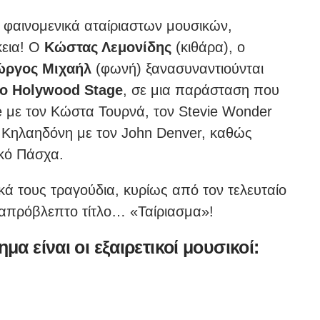
φαινομενικά αταίριαστων μουσικών,
κεια! Ο
Κώστας Λεμονίδης
(κιθάρα), ο
ώργος Μιχαήλ
(φωνή) ξανασυναντιούνται
ο Holywood Stage
, σε μια παράσταση που
ple με τον Κώστα Τουρνά, τον Stevie Wonder
ό Κηλαηδόνη με τον John Denver, καθώς
ικό Πάσχα.
κά τους τραγούδια, κυρίως από τον τελευταίο
 απρόβλεπτο τίτλο… «Ταίριασμα»!
μα είναι οι εξαιρετικοί μουσικοί: