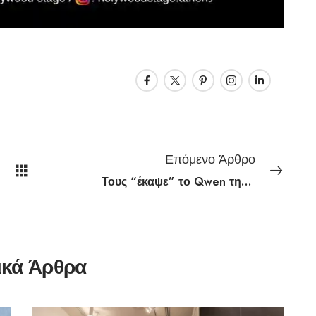
Επόμενο Άρθρο
Τους “έκαψε” το Qwen της Alibaba: Έκανε κρατήσεις σε εστιατόρια με τηλεφώνημα και… ανθρώπινη χροιά
ικά Άρθρα