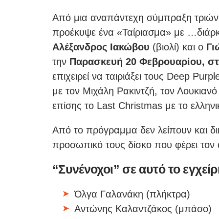
Από μια αναπάντεχη σύμπραξη τριών 
προέκυψε ένα «Ταίριασμα» με …διάρ
Αλέξανδρος Ιακώβου
(βιολί) και ο
Γι
την
Παρασκευή 20 Φεβρουαρίου, στ
επιχειρεί να ταιριάξει τους Deep Pur
με τον Μιχάλη Ρακιντζή, τον Λουκιαν
επίσης το Last Christmas με το ελλην
Από το πρόγραμμα δεν λείπουν και δι
προσωπικό τους δίσκο που φέρει τον
“Συνένοχοι” σε αυτό το εγχείρη
Όλγα Γαλανάκη (πλήκτρα)
Αντώνης Καλαντζάκος (μπάσο)