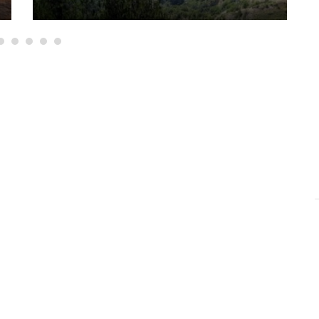
-Σε ποια περιοχή
βρίσκεται