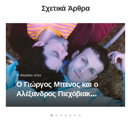
Σχετικά Άρθρα
17 Απριλίου 2026
Ο Γιώργος Μπένος και ο
Αλέξανδρος Πιεχόβιακ
πρωταγωνιστές στο
πολυβραβευμένο έργο
«Bacon»