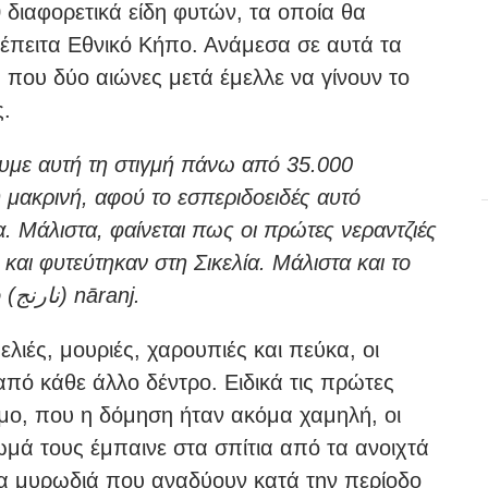
διαφορετικά είδη φυτών, τα οποία θα
τέπειτα Εθνικό Κήπο. Ανάμεσα σε αυτά τα
, που δύο αιώνες μετά έμελλε να γίνουν το
ς.
με αυτή τη στιγμή πάνω από 35.000
ύ μακρινή, αφού το εσπεριδοειδές αυτό
α. Μάλιστα, φαίνεται πως οι πρώτες νεραντζιές
αι φυτεύτηκαν στη Σικελία. Μάλιστα και το
όνομά τους προέρχεται από το αραβικό (نارنج) nāranj.
λιές, μουριές, χαρουπιές και πεύκα, οι
πό κάθε άλλο δέντρο. Ειδικά τις πρώτες
εμο, που η δόμηση ήταν ακόμα χαμηλή, οι
ρωμά τους έμπαινε στα σπίτια από τα ανοιχτά
α μυρωδιά που αναδύουν κατά την περίοδο