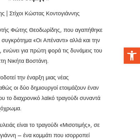
ς | Στίχοι Κώστας Κοντογιάννης
υτής Φώτης Θεοδωρίδης, που αγαπήθηκε
 συγκρότημα «Οι Απέναντι» αλλά και την
Αν
 ενώνει για πρώτη φορά τις δυνάμεις του
έτη Νικήτα Βοστάνη.
δοτεί την έναρξη μιας νέας
αθώς οι δύο δημιουργοί ετοιμάζουν έναν
υ το διαχρονικό λαϊκό τραγούδι συναντά
χόχρωμα.
ειάς είναι το τραγούδι «Μισοτιμής», σε
γιάννη – ένα κομμάτι που ισορροπεί