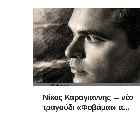
Νίκος Καραγιάννης – νέο
τραγούδι «Φοβάμαι» από
την Spider Music