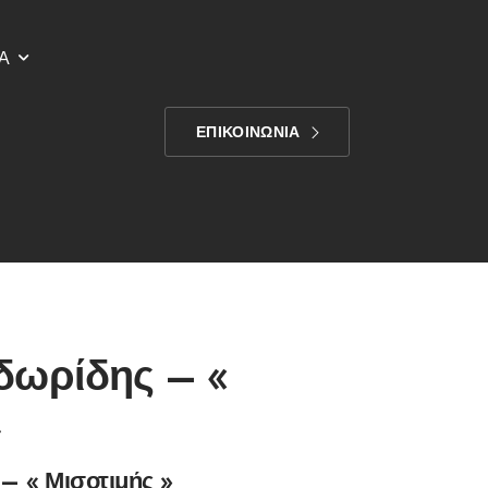
Α
ΕΠΙΚΟΙΝΩΝΙΑ
δωρίδης – «
»
 « Μισοτιμής »