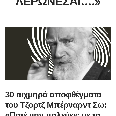
ΛΕΡΏΝΕΣΑΙ….»
30 αιχμηρά αποφθέγματα
του Τζορτζ Μπέρναρντ Σω:
«Ποτέ μην παλεύεις με τα