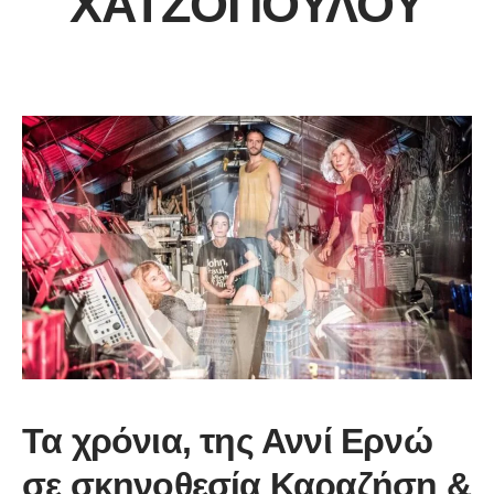
ΧΑΤΖΌΠΟΥΛΟΥ
Τα χρόνια, της Αννί Ερνώ
σε σκηνοθεσία Καραζήση &