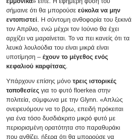
εμμονικά
» είπε. Η εφήμερη φύση του
σήμαινε ότι θα μπορούσε
εύκολα να μην
εντοπιστεί
. Η σύντομη ανθοφορία του ξεκινά
τον Απρίλιο, ενώ μέχρι τον Ιούνιο θα έχει
αρχίζει να μαραίνεται. Το να πει κανείς ότι τα
λευκά λουλούδια του είναι μικρά είναι
υποτίμηση –
έχουν το μέγεθος ενός
κεφαλιού καρφίτσας
.
Υπάρχουν επίσης μόνο
τρεις ιστορικές
τοποθεσίες
για το φυτό floerkea στην
πολιτεία, σύμφωνα με την Glynn. «Απλώς
ονειρευόμουν να το βρω, επειδή πρόκειται
για ένα τόσο δυσδιάκριτο μικρό φυτό με
περιορισμένη ορατότητα στο παραθυράκι
που ανθίζει, ήξερα ότι θα μπορούσε να