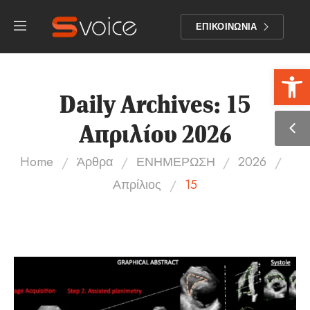
ΕΠΙΚΟΙΝΩΝΙΑ
Αν
Daily Archives: 15
Απριλίου 2026
/
/
/
/
Home
Άρθρα
ΕΝΗΜΕΡΩΣΗ
2026
/
Απρίλιος
15