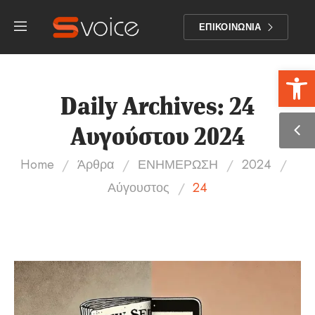
ΕΠΙΚΟΙΝΩΝΙΑ
Αν
Daily Archives: 24
Αυγούστου 2024
/
/
/
/
Home
Άρθρα
ΕΝΗΜΕΡΩΣΗ
2024
/
Αύγουστος
24