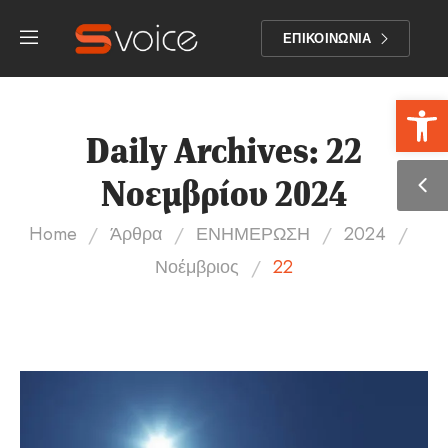
ΕΠΙΚΟΙΝΩΝΙΑ
Αν
Daily Archives: 22
Νοεμβρίου 2024
/
/
/
/
Home
Άρθρα
ΕΝΗΜΕΡΩΣΗ
2024
/
Νοέμβριος
22