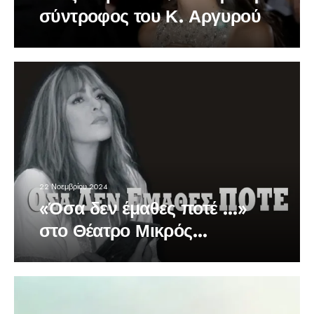
σύντροφος του Κ. Αργυρού
22 Νοεμβρίου 2024
«Όσα δεν έμαθες ποτέ …»
στο Θέατρο Μικρός
Κεραμεικός