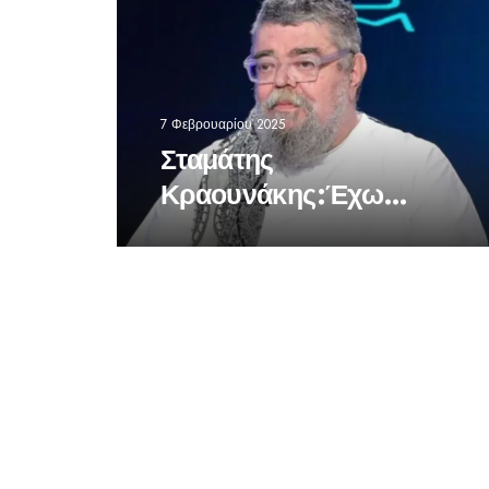
7 Φεβρουαρίου 2025
Σταμάτης
Κραουνάκης:Έχω
βγάλει χρήματα, αλλά
δεν έχω επενδύσει
χρήματα