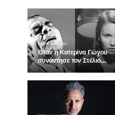
7 Φεβρουαρίου 2025
Όταν η Κατερίνα Γώγου
συνάντησε τον Στέλιο
Καζαντζίδη