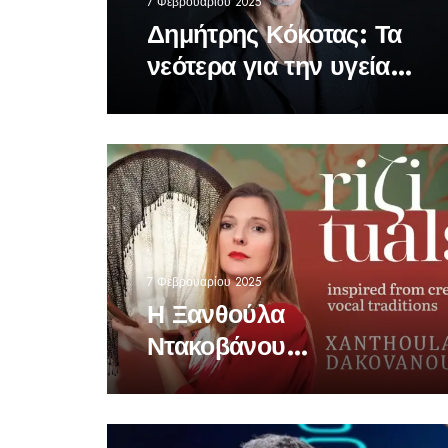
7 Φεβρουαρίου 2025
Δημήτρης Κόκοτας: Τα
νεότερα για την υγεία
του τραγουδιστή
7 Φεβρουαρίου 2025
Η Ξανθούλα
Ντακοβάνου
παρουσιάζει το
“RIZITUALS”