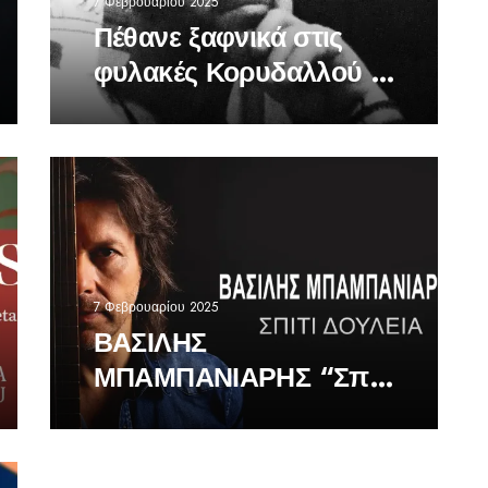
7 Φεβρουαρίου 2025
Πέθανε ξαφνικά στις
φυλακές Κορυδαλλού ο
Βασίλης Δημάκης
7 Φεβρουαρίου 2025
ΒΑΣΙΛΗΣ
ΜΠΑΜΠΑΝΙΑΡΗΣ “Σπίτι
Δουλειά”