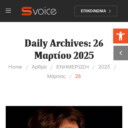
ΕΠΙΚΟΙΝΩΝΙΑ
Αν
Daily Archives: 26
Μαρτίου 2025
/
/
/
/
Home
Άρθρα
ΕΝΗΜΕΡΩΣΗ
2025
/
Μάρτιος
26