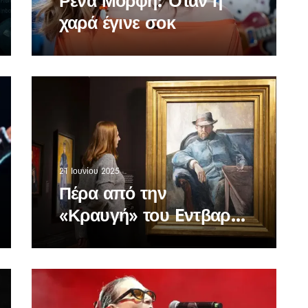
Ρένα Μόρφη: Όταν η
χαρά έγινε σοκ
21 Ιουνίου 2025
Πέρα από την
«Κραυγή» του Eντβαρτ
Μουνκ