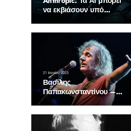
Anthropic: Τα ΑΙ μπορεί
να εκβιάσουν υπό
πίεση
21 Ιουνίου 2025
Βασίλης
Παπακωνσταντίνου –
50 Χρόνια Ροκ
Παρουσίας