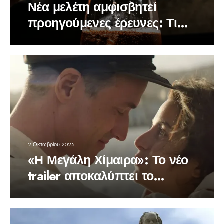
Νέα μελέτη αμφισβητεί
προηγούμενες έρευνες: Τι
ισχύει για αλκοόλ και άνοια
2 Οκτωβρίου 2025
«Η Μεγάλη Χίμαιρα»: Το νέο
trailer αποκαλύπτει το
σκοτεινό ταξίδι της Μαρίνας