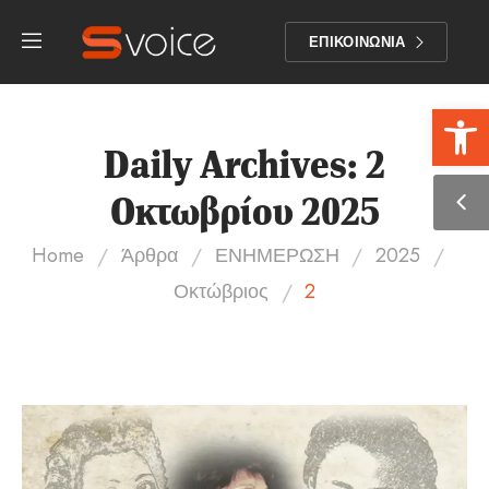
ΕΠΙΚΟΙΝΩΝΙΑ
Αν
Daily Archives: 2
Οκτωβρίου 2025
/
/
/
/
Home
Άρθρα
ΕΝΗΜΕΡΩΣΗ
2025
/
Οκτώβριος
2