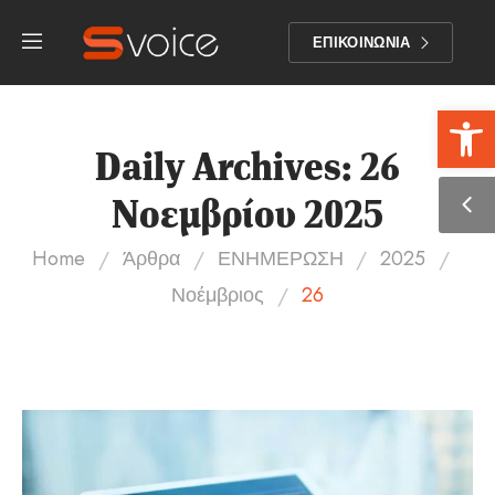
ΕΠΙΚΟΙΝΩΝΙΑ
Αν
Daily Archives: 26
Νοεμβρίου 2025
/
/
/
/
Home
Άρθρα
ΕΝΗΜΕΡΩΣΗ
2025
/
Νοέμβριος
26