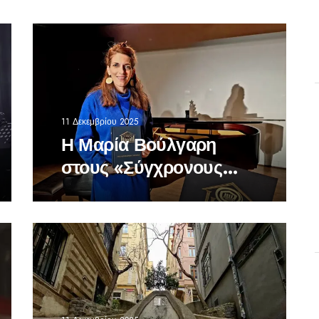
11 Δεκεμβρίου 2025
Η Μαρία Βούλγαρη
στους «Σύγχρονους
Έλληνες Ποιητές 2025»
της UNESCO