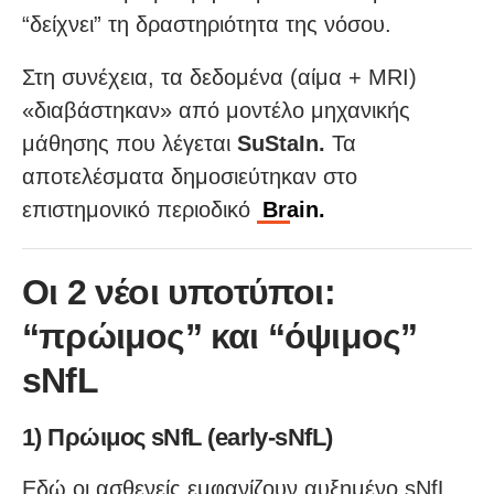
“δείχνει” τη δραστηριότητα της νόσου.
Στη συνέχεια, τα δεδομένα (αίμα + MRI)
«διαβάστηκαν» από μοντέλο μηχανικής
μάθησης που λέγεται
SuStaIn.
Τα
αποτελέσματα δημοσιεύτηκαν στο
επιστημονικό περιοδικό
Brain.
Οι 2 νέοι υποτύποι:
“πρώιμος” και “όψιμος”
sNfL
1) Πρώιμος sNfL (early-sNfL)
Εδώ οι ασθενείς εμφανίζουν αυξημένο sNfL