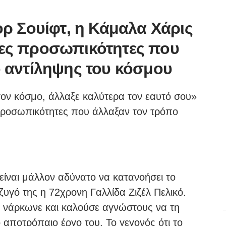
λορ Σουίφτ, η Κάμαλα Χάρις
είες προσωπικότητες που
 αντίληψης του κόσμου
 τον κόσμο, άλλαξε καλύτερα τον εαυτό σου»
 προσωπικότητες που άλλαξαν τον τρόπο
ίναι μάλλον αδύνατο να κατανοήσει το
υγό της η 72χρονη Γαλλίδα Ζιζέλ Πελικό.
η νάρκωνε και καλούσε αγνώστους να τη
 αποτρόπαιο έργο του. Το γεγονός ότι το