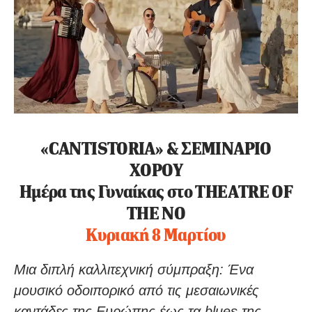
«CANTISTORIA» & ΣΕΜΙΝΑΡΙΟ
ΧΟΡΟΥ
Ημέρα της Γυναίκας στο TΗΕΑTRE OF
THE ΝΟ
Κυριακή 8 Μαρτίου
Μια διπλή καλλιτεχνική σύμπραξη: Ένα
μουσικό οδοιπορικό από τις μεσαιωνικές
καντάδες της Ευρώπης έως τα blues της