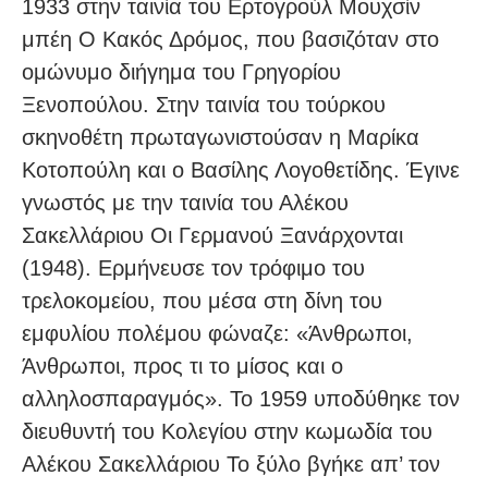
1933 στην ταινία του Ερτογρούλ Μουχσίν
μπέη Ο Κακός Δρόμος, που βασιζόταν στο
ομώνυμο διήγημα του Γρηγορίου
Ξενοπούλου. Στην ταινία του τούρκου
σκηνοθέτη πρωταγωνιστούσαν η Μαρίκα
Κοτοπούλη και ο Βασίλης Λογοθετίδης. Έγινε
γνωστός με την ταινία του Αλέκου
Σακελλάριου Οι Γερμανού Ξανάρχονται
(1948). Ερμήνευσε τον τρόφιμο του
τρελοκομείου, που μέσα στη δίνη του
εμφυλίου πολέμου φώναζε: «Άνθρωποι,
Άνθρωποι, προς τι το μίσος και ο
αλληλοσπαραγμός». Το 1959 υποδύθηκε τον
διευθυντή του Κολεγίου στην κωμωδία του
Αλέκου Σακελλάριου Το ξύλο βγήκε απ’ τον