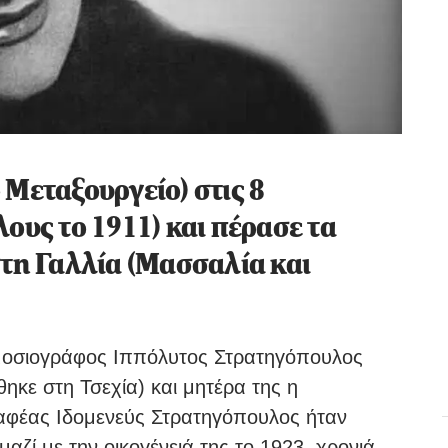
 Μεταξουργείο) στις 8
ους το 1911) και πέρασε τα
στη Γαλλία (Μασσαλία και
ημοσιογράφος Ιππόλυτος Στρατηγόπουλος
θηκε στη Τσεχία) και μητέρα της η
αφέας Ιδομενεύς Στρατηγόπουλος ήταν
αζί με την οικογένειά της το 1923, χρονιά