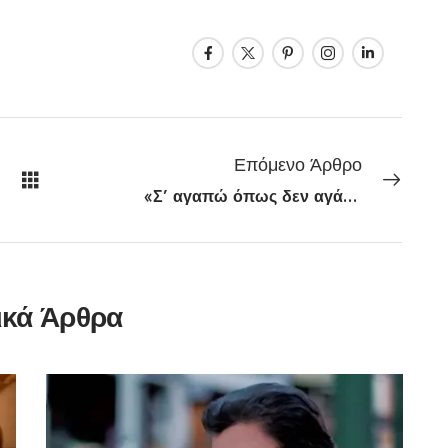
Επόμενο Άρθρο
«Σ’ αγαπώ όπως δεν αγάπησα ποτέ κανέναν»: …
ικά Άρθρα