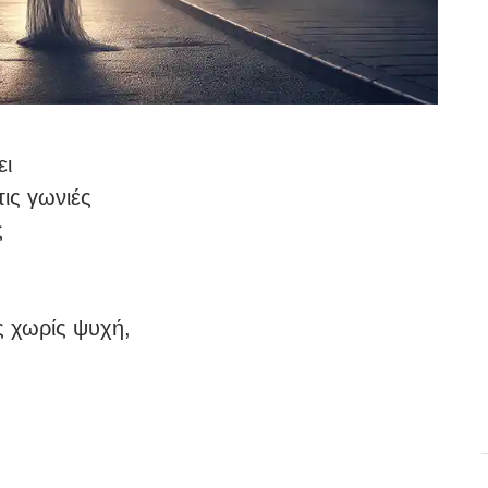
ει
τις γωνιές
ς
 χωρίς ψυχή,