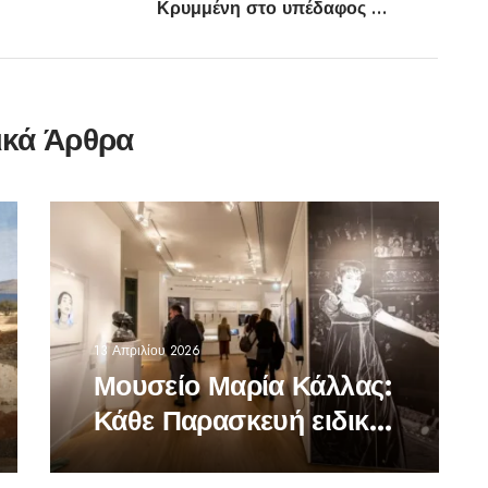
Κρυμμένη στο υπέδαφος για 4.000 χρόνια
ικά Άρθρα
13 Απριλίου 2026
Μουσείο Μαρία Κάλλας:
Κάθε Παρασκευή ειδική
προσφορά -Πασχαλινές