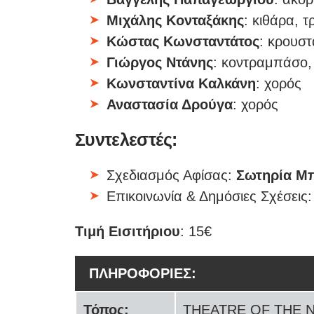
Μιχάλης Κονταξάκης
: κιθάρα, τ
Κώστας Κωνσταντάτος
: κρουστ
Γιώργος Ντάνης
: κοντραμπάσο,
Κωνσταντίνα Καλκάνη
: χορός
Αναστασία Δρούγα
: χορός
Συντελεστές:
Σχεδιασμός Αφίσας:
Σωτηρία Μ
Επικοινωνία & Δημόσιες Σχέσεις
Τιμή Εισιτήριου
: 15€
ΠΛΗΡΟΦΟΡΙΕΣ:
Τόπος:
THEATRE OF THE NO: