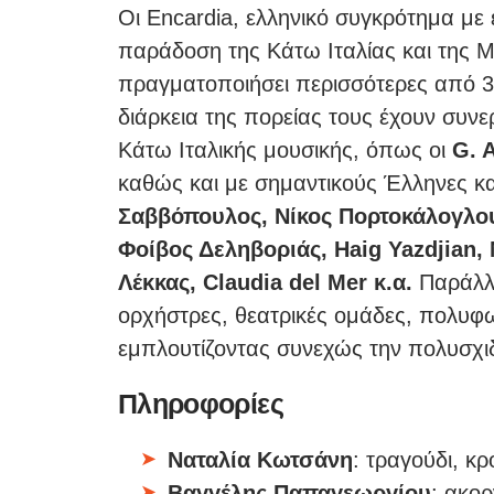
Οι Encardia, ελληνικό συγκρότημα με
παράδοση της Κάτω Ιταλίας και της Μ
πραγματοποιήσει περισσότερες από 3
διάρκεια της πορείας τους έχουν συν
Κάτω Ιταλικής μουσικής, όπως οι
G. A
καθώς και με σημαντικούς Έλληνες κα
Σαββόπουλος, Νίκος Πορτοκάλογλου
Φοίβος Δεληβοριάς, Haig Yazdjian,
Λέκκας, Claudia del Mer κ.α.
Παράλλη
ορχήστρες, θεατρικές ομάδες, πολυφ
εμπλουτίζοντας συνεχώς την πολυσχιδ
Πληροφορίες
Ναταλία Κωτσάνη
: τραγούδι, κ
Bαγγέλης Παπαγεωργίου
: ακο