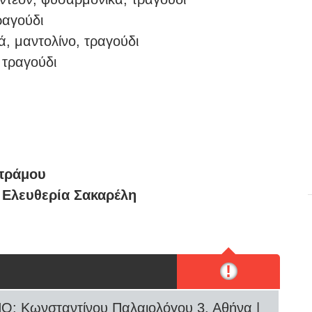
ραγούδι
ά, μαντολίνο, τραγούδι
 τραγούδι
πράμου
:
Ελευθερία Σακαρέλη
!
 Κωνσταντίνου Παλαιολόγου 3, Αθήνα |