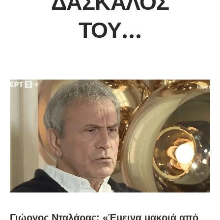
“ΔΆΣΚΑΛΌΣ”
ΤΟΥ…
Γιώργος Νταλάρας: «Έμεινα μακριά από