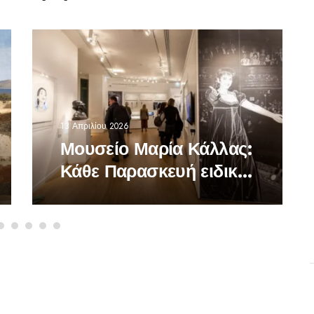
13 Απριλίου 2026
Μουσείο Μαρία Κάλλας:
Κάθε Παρασκευή ειδική
προσφορά -Πασχαλινές
δράσεις και ξεναγήσεις