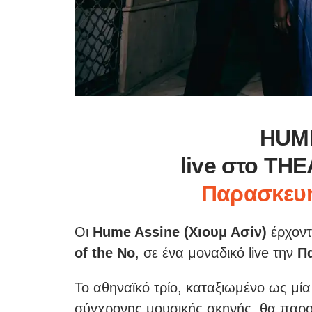
HUM
live στο TH
Παρασκευή
Οι
Hume Assine (Χιουμ Ασίν)
έρχοντ
of the No
, σε ένα μοναδικό live την
Πα
Το αθηναϊκό τρίο, καταξιωμένο ως μία
σύγχρονης μουσικής σκηνής, θα παρου