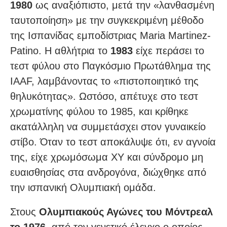
1980
ως αναξιόπιστο, μετά την «λανθασμένη
ταυτοποίηση» με την συγκεκριμένη μέθοδο
της Ισπανίδας εμποδίστριας Maria Martinez-
Patino. Η αθλήτρια το
1983
είχε περάσει το
τεστ φύλου στο Παγκόσμιο Πρωτάθλημα της
IAAF, λαμβάνοντας το «πιστοποιητικό της
θηλυκότητας». Ωστόσο, απέτυχε στο τεστ
χρωματίνης φύλου το 1985, και κρίθηκε
ακατάλληλη να συμμετάσχει στον γυναικείο
στίβο. Όταν το τεστ αποκάλυψε ότι, εν αγνοία
της, είχε χρωμόσωμα XY και σύνδρομο μη
ευαισθησίας στα ανδρογόνα, διώχθηκε από
την ισπανική Ολυμπιακή ομάδα.
Στους
Ολυμπιακούς Αγώνες του Μόντρεαλ
το 1976
, από τον γενετικό έλεγχο ο οποίος