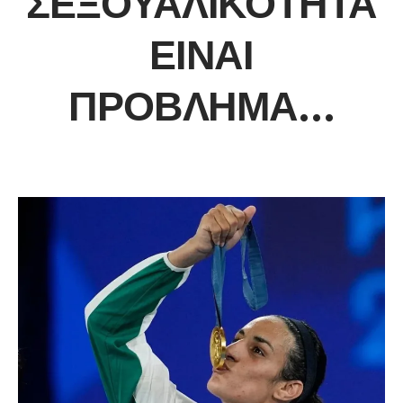
ΣΕΞΟΥΑΛΙΚΌΤΗΤΑ
ΕΊΝΑΙ
ΠΡΌΒΛΗΜΑ…