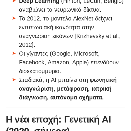
Deep Learning
(Hinton, LeCun, Bengio)
αναβιώνει τα νευρωνικά δίκτυα.
Το 2012, το μοντέλο AlexNet δείχνει
εντυπωσιακή ικανότητα στην
αναγνώριση εικόνων [Krizhevsky et al.,
2012].
Οι γίγαντες (Google, Microsoft,
Facebook, Amazon, Apple) επενδύουν
δισεκατομμύρια.
Σταδιακά, η AI μπαίνει στη
φωνητική
αναγνώριση, μετάφραση, ιατρική
διάγνωση, αυτόνομα οχήματα.
Η νέα εποχή: Γενετική AI