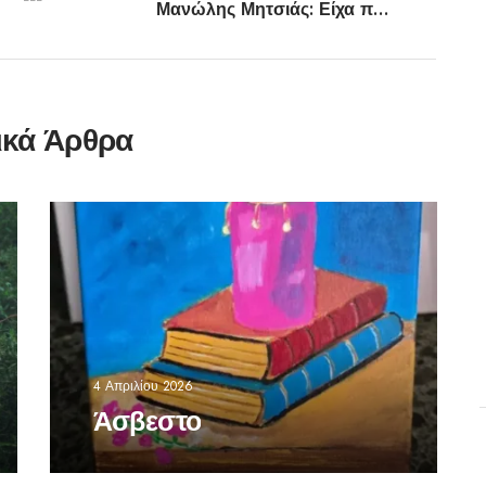
Μανώλης Μητσιάς: Είχα πει ότι θα αποσυρθώ
ικά Άρθρα
4 Απριλίου 2026
Άσβεστο