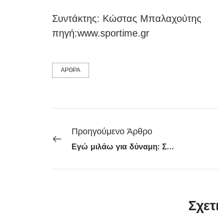
Συντάκτης: Κώστας Μπαλαχούτης
πηγή:www.sportime.gr
ΑΡΘΡΑ
Προηγούμενο Άρθρο
Εγώ μιλάω για δύναμη: Συζήτηση με τη Λίνα Νικολακοπούλου
Σχετ