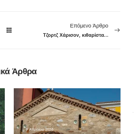
Επόμενο Άρθρο
Τζορτζ Χάρισον, κιθαρίστας και τραγουδιστής των Beatles
ικά Άρθρα
9 Απριλίου 2026