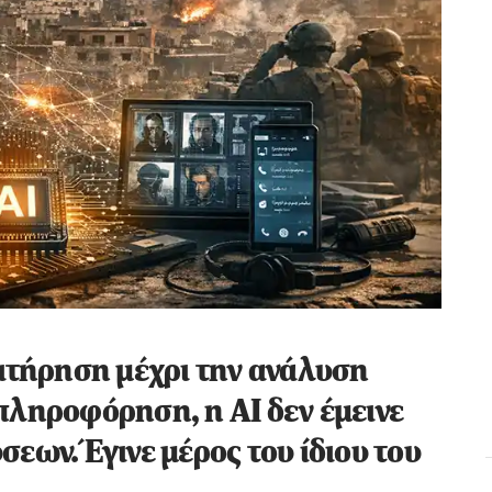
πιτήρηση μέχρι την ανάλυση
πληροφόρηση, η AI δεν έμεινε
εων. Έγινε μέρος του ίδιου του