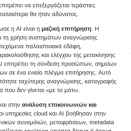
επιτρέπει να επεξεργάζεται τεράστιες
αλαιότερα θα ήταν αδύνατος.
σε η AI είναι η
μαζική επιτήρηση
. Η
σει τη χρήση συστημάτων αναγνώρισης
τεχόμενα παλαιστινιακά εδάφη,
ρακολούθησης και ελέγχου της μετακίνησης
AI επιτρέπει τη σύνδεση προσώπων, σημείων
ων σε ένα ενιαίο πλέγμα επιτήρησης. Αυτό
νατότητα ταχύτερης αναγνώρισης, καταγραφής
που δεν γίνεται «με το μάτι».
και στην
ανάλυση επικοινωνιών και
 οι υπηρεσίες cloud και AI βοήθησαν στην
νικών συνομιλιών, μεταφράσεων, metadata
πίζονται ταχύτερα ύποπτα δίκτυα ή άτομα.