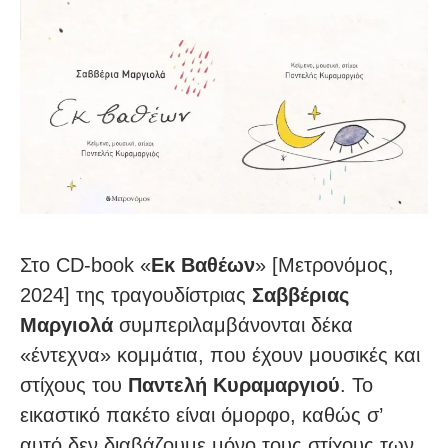
Στο CD-book «
Εκ Βαθέων
» [Μετρονόμος,
2024] της τραγουδίστριας
Σαββέριας
Μαργιολά
συμπεριλαμβάνονται δέκα
«έντεχνα» κομμάτια, που έχουν μουσικές και
στίχους του
Παντελή Κυραμαργιού
. Το
εικαστικό πακέτο είναι όμορφο, καθώς σ’
αυτό δεν διαβάζουμε μόνο τους στίχους των