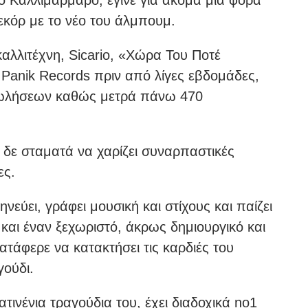
το Καλλιμάρμαρο, έγινε για ακόμα μία φορά
ρεκόρ με το νέο του άλμπουμ.
αλλιτέχνη, Sicario, «Χώρα Του Ποτέ
Panik Records πριν από λίγες εβδομάδες,
πωλήσεων καθώς μετρά πάνω 470
 δε σταματά να χαρίζει συναρπαστικές
ες.
εύει, γράφει μουσική και στίχους και παίζει
και έναν ξεχωριστό, άκρως δημιουργικό και
τάφερε να κατακτήσει τις καρδιές του
γούδι.
τινένια τραγούδια του, έχει διαδοχικά no1