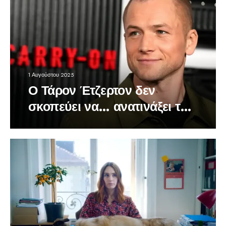
1 Αυγούστου 2025
Ο Τάρον Έτζερτον δεν
σκοπεύει να… ανατινάξει τον
κόσμο ως Τζέιμς Μποντ