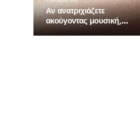
9 Οκτωβρίου 2025
Αν ανατριχιάζετε
ακούγοντας μουσική,
ανήκετε σε μία
ξεχωριστή ομάδα