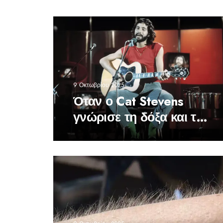
9 Οκτωβρίου 2025
Όταν ο Cat Stevens
γνώρισε τη δόξα και της
έκλεισε την πόρτα