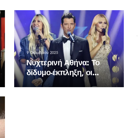
9 Οκτωβρίου 2025
Νυχτερινή Αθήνα: Το
δίδυμο-έκπληξη, οι
συμπράξεις των
ισχυρών