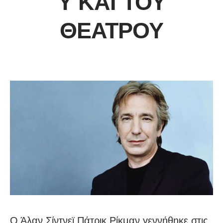
Υ ΚΑΙ ΤΟΥ
ΘΕΆΤΡΟΥ
Ο Άλαν Σίντνεϊ Πάτρικ Ρίκμαν γεννήθηκε στις