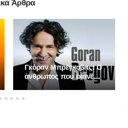
ικά Άρθρα
22 Μαρτίου 2026
Γκόραν Μπρέγκοβιτς: Ο
άνθρωπος που έκανε
τον βαλκανικό ήχο
παγκόσμια γλώσσα