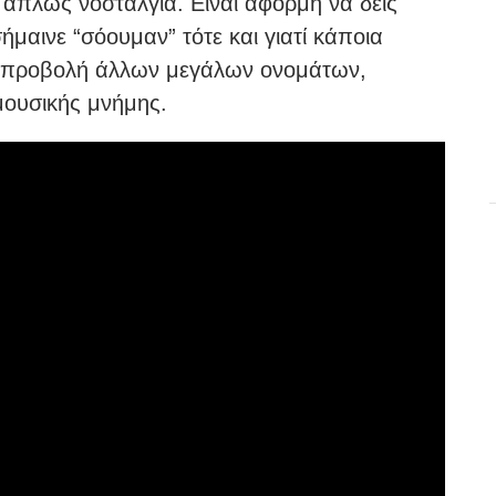
 απλώς νοσταλγία. Είναι αφορμή να δεις
σήμαινε “σόουμαν” τότε και γιατί κάποια
ν προβολή άλλων μεγάλων ονομάτων,
μουσικής μνήμης.